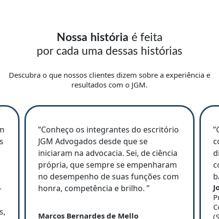
Nossa história
é feita
por cada uma dessas histórias
Descubra o que nossos clientes dizem sobre a experiência e
resultados com o JGM.
om
”Conheço os integrantes do escritório
”
s
JGM Advogados desde que se
c
iniciaram na advocacia. Sei, de ciência
d
própria, que sempre se empenharam
c
no desempenho de suas funções com
b
J
-
honra, competência e brilho. ”
P
s
C
s,
Marcos Bernardes de Mello
(