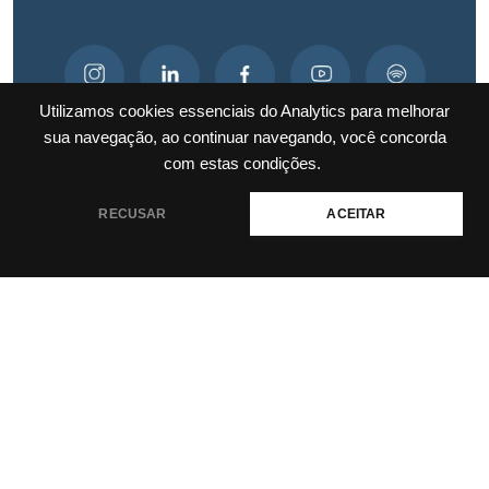
Utilizamos cookies essenciais do Analytics para melhorar
sua navegação, ao continuar navegando, você concorda
com estas condições.
RECUSAR
ACEITAR
Rua Desembargador Almeida Guimarães, n. 401 /
Pajuçara, Maceió - Alagoas
Contatos: (82) 3337-2201 | jgm@jgm.com.br
Política de privacidade e termos de uso
JGM Advogados © 2025 • Todos os direitos reservados.