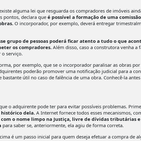
xiste alguma lei que resguarda os compradores de imóveis ainda n
os pontos, declara que
é possível a formação de uma comissã
obras.
O incorporador, por exemplo, deverá entregar trimestralm
sse grupo de pessoas poderá ficar atento a tudo o que acont
eter os compradores.
Além disso, caso a construtora venha a f
 o serviço.
informa, por exemplo, que se o incorporador paralisar as obras por
quirentes poderão promover uma notificação judicial para a cont
e bastante útil no caso de falência de uma obra. Conhecê-la ante
ue o adquirente pode ter para evitar possíveis problemas. Prim
 histórico dela.
A Internet fornece todos esses mecanismos, co
om o nome limpo na Justiça, livre de dívidas tributárias e
a
para saber se, anteriormente, ela agiu de forma correta.
 acima é um passo inicial para quem deseja efetuar a compra de