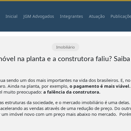
Inicial
JGM Advogados
Integrantes
Atuação
Publicaçõ
Imobiliário
vel na planta e a construtora faliu? Saib
nua sendo um dos mais importantes na vida dos brasileiros. E, no
aro. Ainda na planta, por exemplo,
o pagamento é mais viável.
vel muito preocupado:
a falência da construtora.
sas estruturas da sociedade, e o mercado imobiliário é uma delas
acelerando as vendas através de uma redução de preço. Do outro
ir um imóvel novo com um preço mais abaixo no mercado. Poré