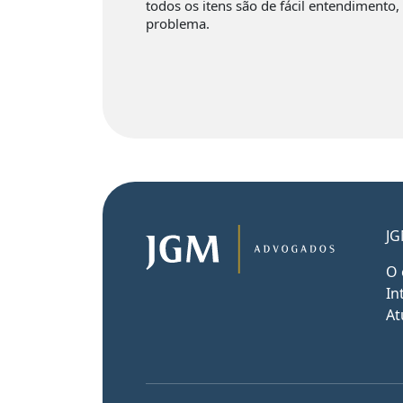
todos os itens são de fácil entendimento,
problema.
JG
O 
In
At