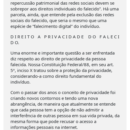
repercussão patrimonial das redes sociais devem se
sobrepor aos direitos individuais do falecido”. Há uma
parcela, ainda, que entende pela exclusão das redes
sociais do falecido, que seria o mesmo que uma
espécie de ”falecimento digital” do indivíduo.
D I R E I T O A P R I V A C I D A D E D O F A L E C I
D O.
Uma enorme e importante questão a ser enfrentada
diz respeito ao direito de privacidade da pessoa
falecida. Nossa Constituição Federal/88, em seu art.
5º, inciso X tratou sobre a proteção da privacidade,
considerando-a como direito fundamental do
indivíduo.
Com o passar dos anos o conceito de privacidade foi
criando novos contornos e tendo uma nova
abrangência, de maneira que atualmente se entende
que cada pessoa tem a opção de não admitir a
interferência de outras pessoa em sua vida privada, da
mesma forma que pode recusar o acesso a
informações pessoais na internet.