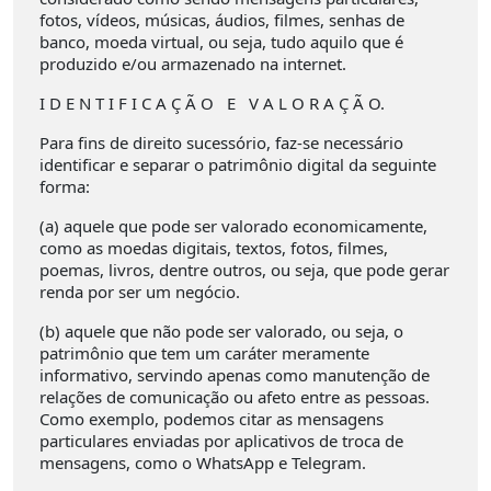
fotos, vídeos, músicas, áudios, filmes, senhas de
banco, moeda virtual, ou seja, tudo aquilo que é
produzido e/ou armazenado na internet.
I D E N T I F I C A Ç Ã O E V A L O R A Ç Ã O.
Para fins de direito sucessório, faz-se necessário
identificar e separar o patrimônio digital da seguinte
forma:
(a) aquele que pode ser valorado economicamente,
como as moedas digitais, textos, fotos, filmes,
poemas, livros, dentre outros, ou seja, que pode gerar
renda por ser um negócio.
(b) aquele que não pode ser valorado, ou seja, o
patrimônio que tem um caráter meramente
informativo, servindo apenas como manutenção de
relações de comunicação ou afeto entre as pessoas.
Como exemplo, podemos citar as mensagens
particulares enviadas por aplicativos de troca de
mensagens, como o WhatsApp e Telegram.