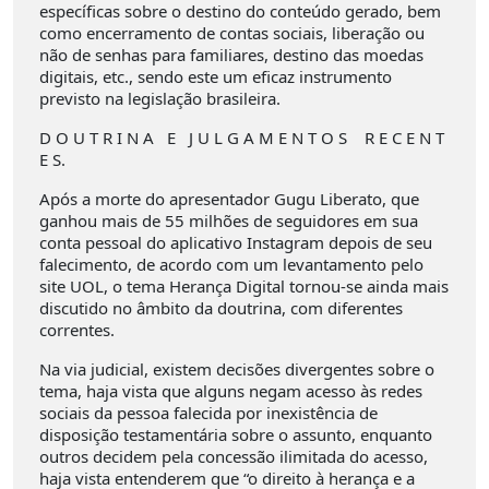
específicas sobre o destino do conteúdo gerado, bem
como encerramento de contas sociais, liberação ou
não de senhas para familiares, destino das moedas
digitais, etc., sendo este um eficaz instrumento
previsto na legislação brasileira.
D O U T R I N A E J U L G A M E N T O S R E C E N T
E S.
Após a morte do apresentador Gugu Liberato, que
ganhou mais de 55 milhões de seguidores em sua
conta pessoal do aplicativo Instagram depois de seu
falecimento, de acordo com um levantamento pelo
site UOL, o tema Herança Digital tornou-se ainda mais
discutido no âmbito da doutrina, com diferentes
correntes.
Na via judicial, existem decisões divergentes sobre o
tema, haja vista que alguns negam acesso às redes
sociais da pessoa falecida por inexistência de
disposição testamentária sobre o assunto, enquanto
outros decidem pela concessão ilimitada do acesso,
haja vista entenderem que “o direito à herança e a