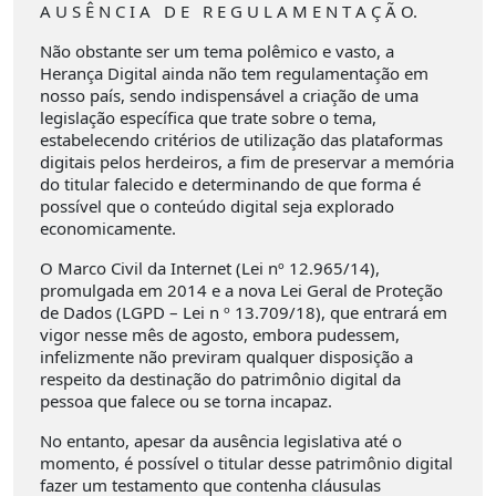
A U S Ê N C I A D E R E G U L A M E N T A Ç Ã O.
Não obstante ser um tema polêmico e vasto, a
Herança Digital ainda não tem regulamentação em
nosso país, sendo indispensável a criação de uma
legislação específica que trate sobre o tema,
estabelecendo critérios de utilização das plataformas
digitais pelos herdeiros, a fim de preservar a memória
do titular falecido e determinando de que forma é
possível que o conteúdo digital seja explorado
economicamente.
O Marco Civil da Internet (Lei nº 12.965/14),
promulgada em 2014 e a nova Lei Geral de Proteção
de Dados (LGPD – Lei n º 13.709/18), que entrará em
vigor nesse mês de agosto, embora pudessem,
infelizmente não previram qualquer disposição a
respeito da destinação do patrimônio digital da
pessoa que falece ou se torna incapaz.
No entanto, apesar da ausência legislativa até o
momento, é possível o titular desse patrimônio digital
fazer um testamento que contenha cláusulas