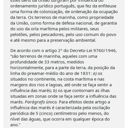
Estes bens da União surgiram por influência do
ordenamento jurídico português, que fez da enfiteuse
uma forma de colonização, de ordenação da ocupação
da terra. Os terrenos de marinha, como propriedade
da União, como forma de defesa nacional, de garantia
do uso da orla marítima pelos militares, seus
pelotões, pelos pescadores, pelo uso comum do povo
e até mesmo para a preservação ambiental.
De acordo com o artigo 2º do Decreto-Lei 9760/1946,
“são terrenos de marinha, aqueles com uma
profundidade de 33 metros, medidos
horizontalmente, para a parte da terra, da posição da
linha do preamar-médio do ano de 1831:
a)
os
situados no continente, na costa marítima e nas
margens dos rios e lagoas, até onde se faça sentir a
influência das marés;
b)
os que contornam as ilhas
situadas em zonas onde se faça sentir a influência das
marés.
Parágrafo único.
Para efeitos deste artigo a
influência das marés é caracterizada pela oscilação
periódica de 5 (cinco) centímetros pelo menos, do
nível das águas, que ocorra em qualquer época do
ano.”