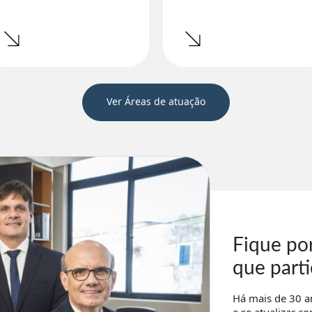
Ver Áreas de atuação
Fique po
que part
Há mais de 30 a