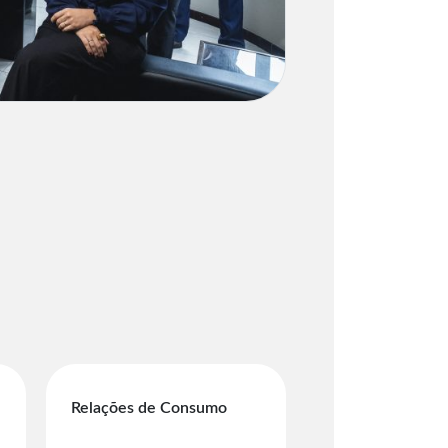
Relações de Consumo
Empresarial e So