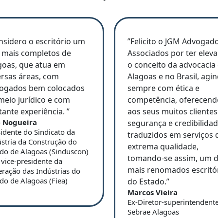
nsidero o escritório um
”Felicito o JGM Advogad
 mais completos de
Associados por ter elev
goas, que atua em
o conceito da advocacia
ersas áreas, com
Alagoas e no Brasil, agi
ogados bem colocados
sempre com ética e
meio jurídico e com
competência, oferecend
tante experiência. ”
aos seus muitos clientes
é Nogueira
segurança e credibilidad
idente do Sindicato da
traduzidos em serviços 
stria da Construção do
extrema qualidade,
ado de Alagoas (Sinduscon)
tomando-se assim, um 
 vice-presidente da
mais renomados escritó
ração das Indústrias do
do de Alagoas (Fiea)
do Estado.”
Marcos Vieira
Ex-Diretor-superintendent
Sebrae Alagoas