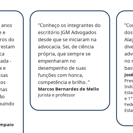
) anos
”Conheço os integrantes do
”Co
e e
escritório JGM Advogados
dos
ros do
desde que se iniciaram na
Ala
prestam
advocacia. Sei, de ciência
div
ca
própria, que sempre se
adv
ada -
empenharam no
no 
a e
desempenho de suas
bas
Jos
ssas
funções com honra,
Pres
 os
competência e brilho. ”
Indú
Marcos Bernardes de Mello
 nas
Est
Jurista e professor
ão
e 1°
buindo
Fede
Esta
ampaio