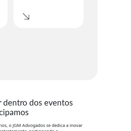
r dentro dos eventos
icipamos
nos, o JGM Advogados se dedica a inovar