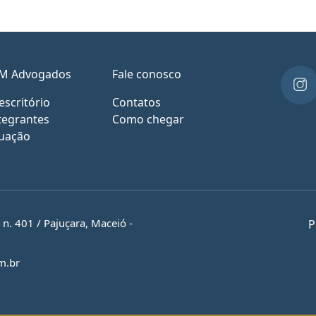
M Advogados
Fale conosco
escritório
Contatos
tegrantes
Como chegar
uação
. 401 / Pajuçara, Maceió -
P
m.br