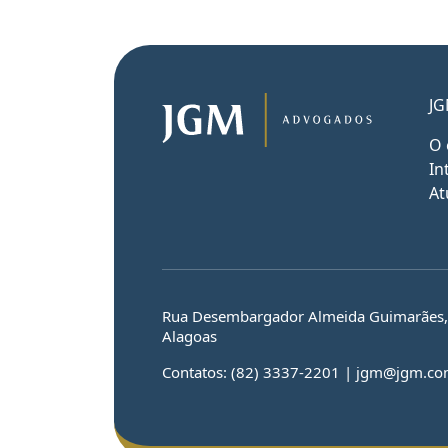
JG
O 
In
At
Rua Desembargador Almeida Guimarães, n
Alagoas
Contatos: (82) 3337-2201 | jgm@jgm.co