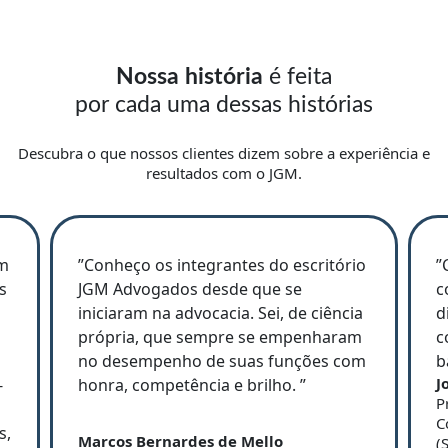
Nossa história
é feita
por cada uma dessas histórias
Descubra o que nossos clientes dizem sobre a experiência e
resultados com o JGM.
om
”Conheço os integrantes do escritório
”
s
JGM Advogados desde que se
c
iniciaram na advocacia. Sei, de ciência
d
própria, que sempre se empenharam
c
no desempenho de suas funções com
b
J
-
honra, competência e brilho. ”
P
s
C
s,
Marcos Bernardes de Mello
(