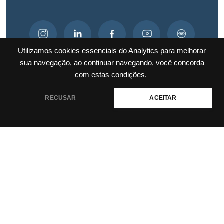
Utilizamos cookies essenciais do Analytics para melhorar
sua navegação, ao continuar navegando, você concorda
com estas condições.
RECUSAR
ACEITAR
Rua Desembargador Almeida Guimarães, n. 401 /
Pajuçara, Maceió - Alagoas
Contatos: (82) 3337-2201 | jgm@jgm.com.br
Política de privacidade e termos de uso
JGM Advogados © 2025 • Todos os direitos reservados.