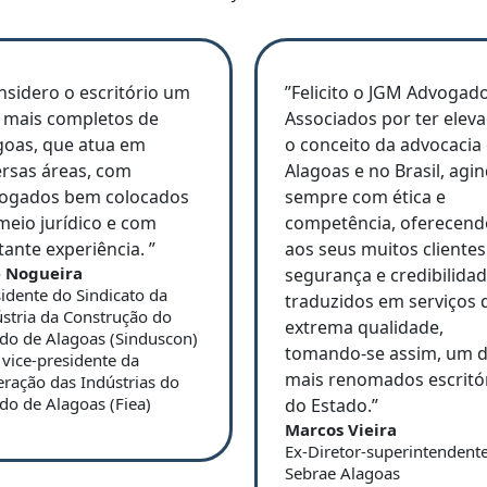
nsidero o escritório um
”Felicito o JGM Advogad
 mais completos de
Associados por ter elev
goas, que atua em
o conceito da advocacia
ersas áreas, com
Alagoas e no Brasil, agi
ogados bem colocados
sempre com ética e
meio jurídico e com
competência, oferecend
tante experiência. ”
aos seus muitos clientes
é Nogueira
segurança e credibilidad
idente do Sindicato da
traduzidos em serviços 
stria da Construção do
extrema qualidade,
ado de Alagoas (Sinduscon)
tomando-se assim, um 
 vice-presidente da
mais renomados escritó
ração das Indústrias do
do de Alagoas (Fiea)
do Estado.”
Marcos Vieira
Ex-Diretor-superintendent
Sebrae Alagoas