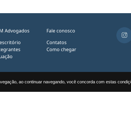
M Advogados
Fale conosco
escritório
Contatos
tegrantes
Como chegar
uação
navegação, ao continuar navegando, você concorda com estas condiç
. 401 / Pajuçara, Maceió -
P
m.br