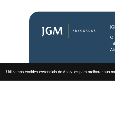
JG
O 
In
At
Utilizamos cookies essenciais do Analytics para melhorar sua 
Rua Desembargador Almeida Guimarães, n
Alagoas
Contatos: (82) 3337-2201 | jgm@jgm.co