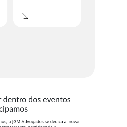
r dentro dos eventos
icipamos
nos, o JGM Advogados se dedica a inovar