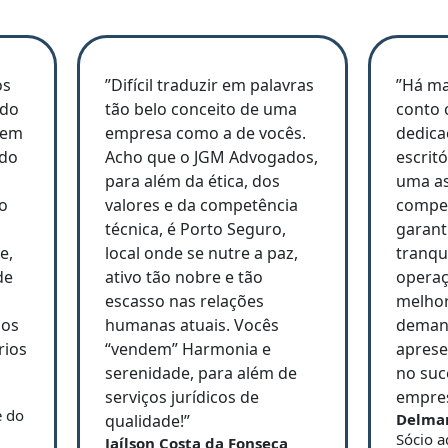
os
”Difícil traduzir em palavras
”Há ma
ado
tão belo conceito de uma
conto 
 em
empresa como a de vocês.
dedic
ndo
Acho que o JGM Advogados,
escrit
para além da ética, dos
uma as
o
valores e da competência
compet
técnica, é Porto Seguro,
garant
e,
local onde se nutre a paz,
tranqu
de
ativo tão nobre e tão
operaç
escasso nas relações
melhor
dos
humanas atuais. Vocês
demand
rios
“vendem” Harmonia e
aprese
serenidade, para além de
no suc
serviços jurídicos de
empres
e do
Delma
qualidade!”
Sócio a
Jaílson Costa da Fonseca