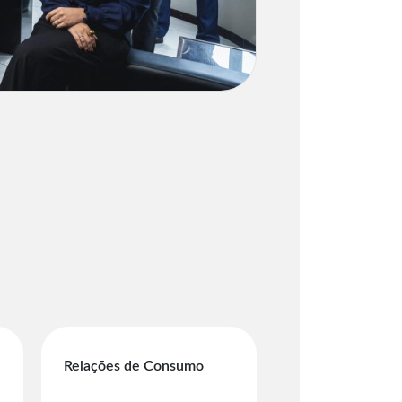
Relações de Consumo
Empresarial e So