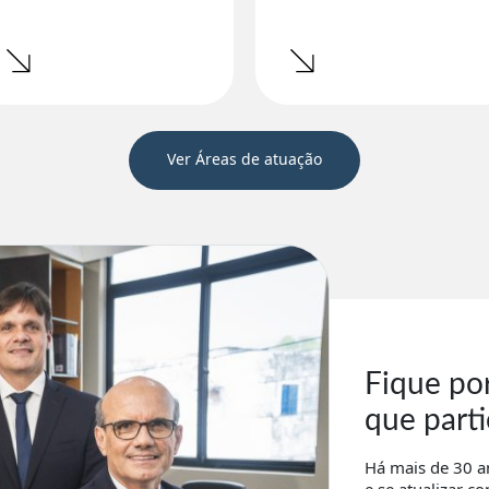
Ver Áreas de atuação
Fique po
que part
Há mais de 30 a