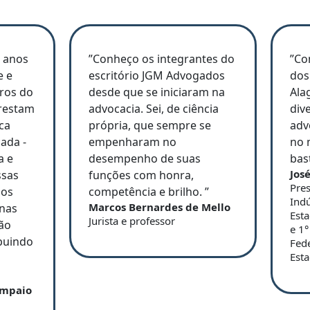
) anos
”Conheço os integrantes do
”Co
e e
escritório JGM Advogados
dos
ros do
desde que se iniciaram na
Ala
prestam
advocacia. Sei, de ciência
div
ca
própria, que sempre se
adv
ada -
empenharam no
no 
a e
desempenho de suas
bas
Jos
ssas
funções com honra,
Pres
 os
competência e brilho. ”
Indú
Marcos Bernardes de Mello
 nas
Est
Jurista e professor
ão
e 1°
buindo
Fede
Esta
ampaio