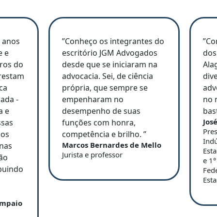
) anos
”Conheço os integrantes do
”Co
e e
escritório JGM Advogados
dos
ros do
desde que se iniciaram na
Ala
prestam
advocacia. Sei, de ciência
div
ca
própria, que sempre se
adv
ada -
empenharam no
no 
a e
desempenho de suas
bas
Jos
ssas
funções com honra,
Pres
 os
competência e brilho. ”
Indú
Marcos Bernardes de Mello
 nas
Est
Jurista e professor
ão
e 1°
buindo
Fede
Esta
ampaio