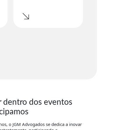
r dentro dos eventos
icipamos
nos, o JGM Advogados se dedica a inovar