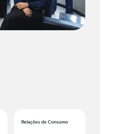
Relações de Consumo
Empresarial e So