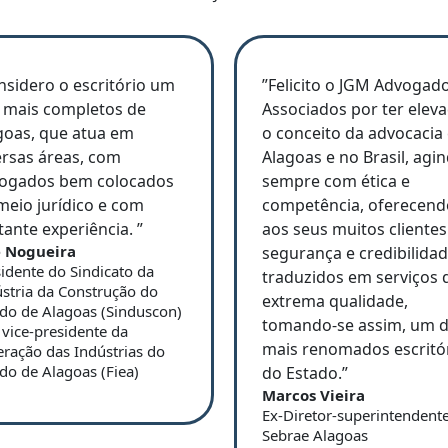
nsidero o escritório um
”Felicito o JGM Advogad
 mais completos de
Associados por ter elev
goas, que atua em
o conceito da advocacia
ersas áreas, com
Alagoas e no Brasil, agi
ogados bem colocados
sempre com ética e
meio jurídico e com
competência, oferecend
tante experiência. ”
aos seus muitos clientes
é Nogueira
segurança e credibilidad
idente do Sindicato da
traduzidos em serviços 
stria da Construção do
extrema qualidade,
ado de Alagoas (Sinduscon)
tomando-se assim, um 
 vice-presidente da
mais renomados escritó
ração das Indústrias do
do de Alagoas (Fiea)
do Estado.”
Marcos Vieira
Ex-Diretor-superintendent
Sebrae Alagoas