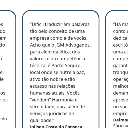
os
”Difícil traduzir em palavras
”Há ma
ado
tão belo conceito de uma
conto 
 em
empresa como a de vocês.
dedic
ndo
Acho que o JGM Advogados,
escrit
para além da ética, dos
uma as
o
valores e da competência
compet
técnica, é Porto Seguro,
garant
e,
local onde se nutre a paz,
tranqu
de
ativo tão nobre e tão
operaç
escasso nas relações
melhor
dos
humanas atuais. Vocês
demand
rios
“vendem” Harmonia e
aprese
serenidade, para além de
no suc
serviços jurídicos de
empres
e do
Delma
qualidade!”
Sócio a
Jaílson Costa da Fonseca