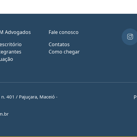
M Advogados
Fale conosco
escritório
Contatos
tegrantes
Como chegar
uação
. 401 / Pajuçara, Maceió -
P
m.br