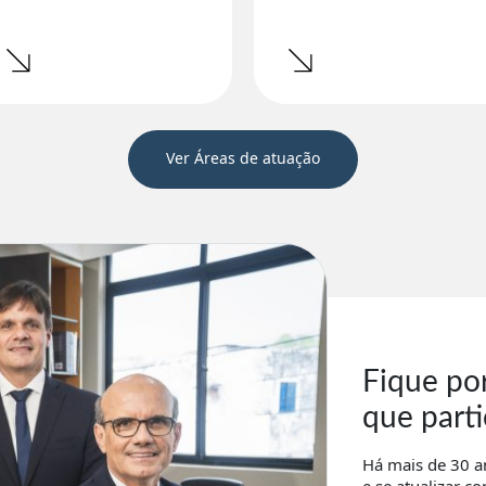
Ver Áreas de atuação
Fique po
que part
Há mais de 30 a