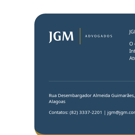
JG
O 
In
At
Rua Desembargador Almeida Guimarães, n
Alagoas
Contatos: (82) 3337-2201 | jgm@jgm.co