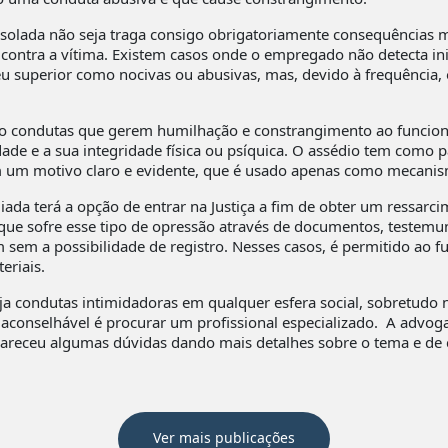
lada não seja traga consigo obrigatoriamente consequências ma
ontra a vítima. Existem casos onde o empregado não detecta ini
u superior como nocivas ou abusivas, mas, devido à frequência, 
do condutas que gerem humilhação e constrangimento ao funcio
dade e a sua integridade física ou psíquica. O assédio tem como 
m um motivo claro e evidente, que é usado apenas como mecanis
ediada terá a opção de entrar na Justiça a fim de obter um ressar
 que sofre esse tipo de opressão através de documentos, testem
 sem a possibilidade de registro. Nesses casos, é permitido ao f
eriais.
ja condutas intimidadoras em qualquer esfera social, sobretudo 
aconselhável é procurar um profissional especializado. A advoga
lareceu algumas dúvidas dando mais detalhes sobre o tema e de co
Ver mais publicações