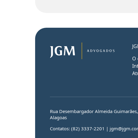
JG
O 
In
At
Rua Desembargador Almeida Guimarães, n
Alagoas
Contatos: (82) 3337-2201 | jgm@jgm.co