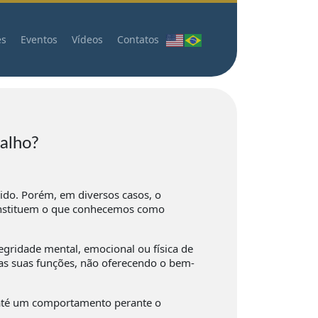
es
Eventos
Vídeos
Contatos
balho?
ido. Porém, em diversos casos, o
 constituem o que conhecemos como
tegridade mental, emocional ou física de
s suas funções, não oferecendo o bem-
 até um comportamento perante o