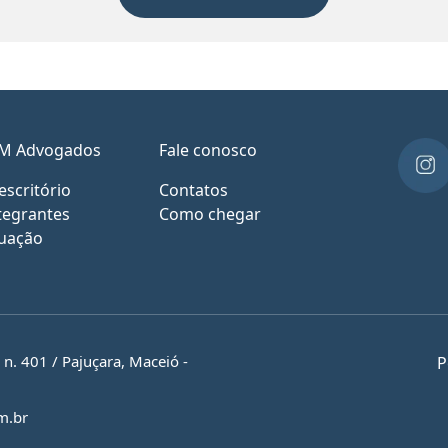
M Advogados
Fale conosco
escritório
Contatos
tegrantes
Como chegar
uação
. 401 / Pajuçara, Maceió -
P
m.br