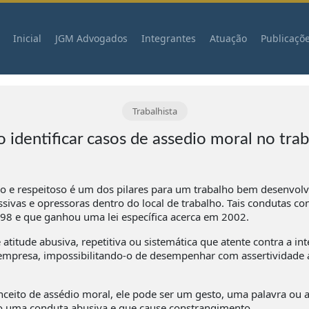
Inicial
JGM Advogados
Integrantes
Atuação
Publicaçõ
Trabalhista
identificar casos de assedio moral no tra
 e respeitoso é um dos pilares para um trabalho bem desenvolv
ssivas e opressoras dentro do local de trabalho. Tais condutas
8 e que ganhou uma lei específica acerca em 2002.
titude abusiva, repetitiva ou sistemática que atente contra a in
presa, impossibilitando-o de desempenhar com assertividade a
nceito de assédio moral, ele pode ser um gesto, uma palavra ou
mo uma conduta abusiva e que cause constrangimento.