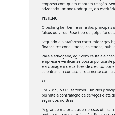
empresa com quem mantem relação. Sempre
advogada Taciane Rodrigues, do escritó
PISHING
O pishing também é uma das principais isc
falsos ou vírus. Esse tipo de golpe foi 
Segundo a plataforma consumidor.gov.br
financeiros consultados, coletados, pub
Para a advogada, agir com cautela e chec
empresa e verificar se possui política de
e a clonagem de cartões de crédito, por e
se entrar em contato diretamente com a e
CPF
Em 2019, o CPF se tornou um dos princip
permite a contratação de serviços e até 
segundos no Brasil.
“A grande maioria das empresas utilizam o
pedem para essa verificação. Esses proce